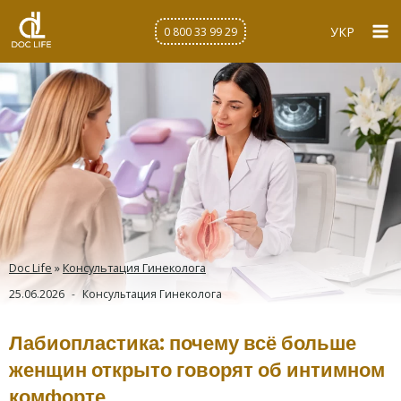
Перейти
к
УКР
0 800 33 99 29
содержимому
Doc Life
»
Консультация Гинеколога
25.06.2026
Консультация Гинеколога
Лабиопластика: почему всё больше
женщин открыто говорят об интимном
комфорте