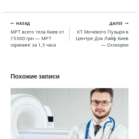
Навигация
НАЗАД
ДАЛЕЕ
по
МРТ всего тела Киев от
КТ Мочевого Пузыря в
15 000 грн — МРТ
Центре Док Лайф Киев
записям
скрининг за 1,5 часа
— Осокорки
Похожие записи