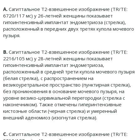
A.
Сагиттальное T2-взвешенное изображение (TR/TE:
6720/117 мс) у 26-летней женщины показывает
гипоинтенсивный имплантат эндометриоза (стрелка),
расположенный в передних двух третях купола мочевого
пузыря.
B.
Сагиттальное T2-взвешенное изображение (TR/TE:
2216/105 мс) у 28-летней женщины показывает
гипоинтенсивный имплантат эндометриоза,
расположенный в средней трети купола мочевого пузыря
(белая стрелка), с распространением на
везикоуретральное пространство (пунктирная стрелка),
без проникновения в основание мочевого пузыря, на
уровне везико-цервикальной перегородки (стрелка с
наконечником). Также отмечены гиперинтенсивные
кистозные области (черная стрелка) и умеренный
внешний аденомиоз (изогнутая стрелка).
C.
Сагиттальное T2-взвешенное изображение (TR/TE: