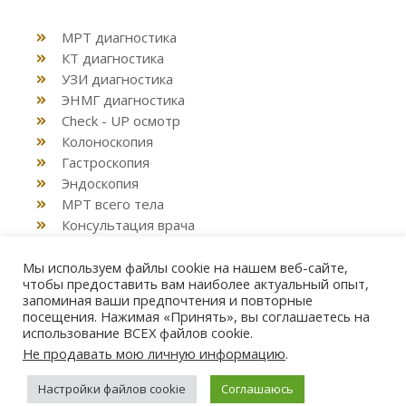
МРТ диагностика
КТ диагностика
УЗИ диагностика
ЭНМГ диагностика
Check - UP осмотр
Колоноскопия
Гастроскопия
Эндоскопия
МРТ всего тела
Консультация врача
Декларация семейным врачом
Мы используем файлы cookie на нашем веб-сайте,
чтобы предоставить вам наиболее актуальный опыт,
запоминая ваши предпочтения и повторные
посещения. Нажимая «Принять», вы соглашаетесь на
использование ВСЕХ файлов cookie.
© 2026 DocLife Клиника. Киев. Район Позняки, Осокорки,
Не продавать мою личную информацию
.
ЖК RiverStone
Настройки файлов cookie
Соглашаюсь
Info Trend
-
Desig
ned
and
Deve
loped
by
Astra Zak
Design