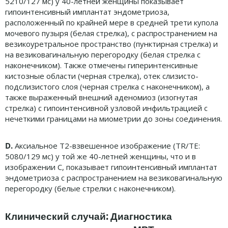
5210/127 мс) у 40-летней женщины показывает
гипоинтенсивный имплантат эндометриоза,
расположенный по крайней мере в средней трети купола
мочевого пузыря (белая стрелка), с распространением на
везикоуретральное пространство (пунктирная стрелка) и
на везиковагинальную перегородку (белая стрелка с
наконечником). Также отмечены гиперинтенсивные
кистозные области (черная стрелка), отек слизисто-
подслизистого слоя (черная стрелка с наконечником), а
также выраженный внешний аденомиоз (изогнутая
стрелка) с гипоинтенсивной узловой инфильтрацией с
нечеткими границами на миометрии до зоны соединения.
D.
Аксиальное T2-взвешенное изображение (TR/TE:
5080/129 мс) у той же 40-летней женщины, что и в
изображении C, показывает гипоинтенсивный имплантат
эндометриоза с распространением на везиковагинальную
перегородку (белые стрелки с наконечником).
Клинический случай: Диагностика