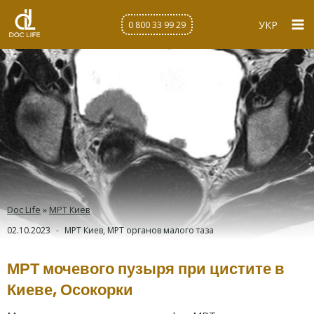
Перейти
к
УКР
0 800 33 99 29
содержимому
Doc Life
»
МРТ Киев
02.10.2023
МРТ Киев
,
МРТ органов малого таза
МРТ мочевого пузыря при цистите в
Киеве, Осокорки