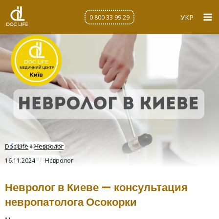
Перейти
к
УКР
0 800 33 99 29
содержимому
Doc Life
»
Невролог
16.11.2024
Невролог
Невролог в Киеве — консультация
невропатолога Осокорки