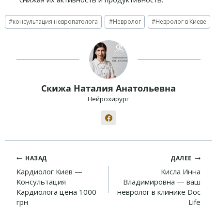
Метки
#
консультация невропатолога
#
Невролог
#
Невролог в Киеве
записи:
Скижа Наталия Анатольевна
Нейрохирург
Навигация
НАЗАД
ДАЛЕЕ
по
Кардиолог Киев —
Кисла Инна
Консультация
Владимировна — ваш
записям
Кардиолога цена 1000
невролог в клинике Doc
грн
Life