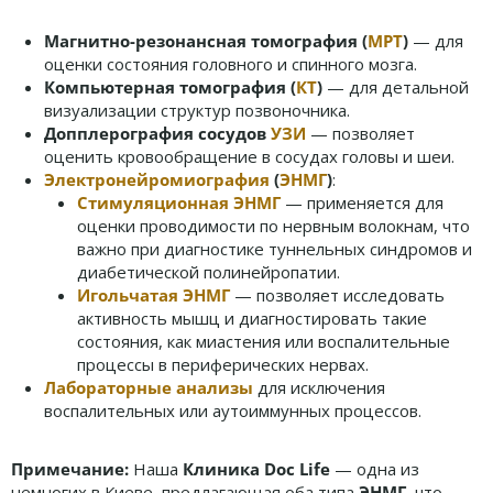
Магнитно-резонансная томография (
МРТ
)
— для
оценки состояния головного и спинного мозга.
Компьютерная томография (
КТ
)
— для детальной
визуализации структур позвоночника.
Допплерография сосудов
УЗИ
— позволяет
оценить кровообращение в сосудах головы и шеи.
Электронейромиография
(
ЭНМГ
)
:
Стимуляционная ЭНМГ
— применяется для
оценки проводимости по нервным волокнам, что
важно при диагностике туннельных синдромов и
диабетической полинейропатии.
Игольчатая ЭНМГ
— позволяет исследовать
активность мышц и диагностировать такие
состояния, как миастения или воспалительные
процессы в периферических нервах.
Лабораторные анализы
для исключения
воспалительных или аутоиммунных процессов.
Примечание:
Наша
Клиника Doc Life
— одна из
немногих в Киеве, предлагающая оба типа
ЭНМГ
, что