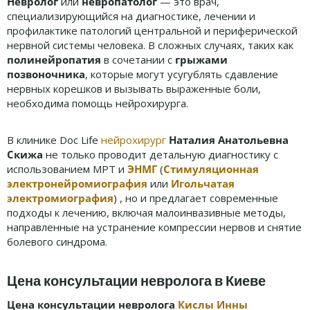
Невролог
или
невропатолог
— это врач,
специализирующийся на диагностике, лечении и
профилактике патологий центральной и периферической
нервной системы человека. В сложных случаях, таких как
полинейропатия
в сочетании с
грыжами
позвоночника
, которые могут усугублять сдавление
нервных корешков и вызывать выраженные боли,
необходима помощь нейрохирурга.
В клинике Doc Life
нейрохирург
Наталия Анатольевна
Скижа
не только проводит детальную диагностику с
использованием МРТ и
ЭНМГ
(
Стимуляционная
электронейромиография
или
Игольчатая
электромиография
) , но и предлагает современные
подходы к лечению, включая малоинвазивные методы,
направленные на устранение компрессии нервов и снятие
болевого синдрома.
Цена консультации невролога в Киеве
Цена консультации невролога
Кислы Инны