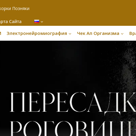
корки Позняки
арта Сайта
И
Электронейромиография
Чек Ап Организма
Вр