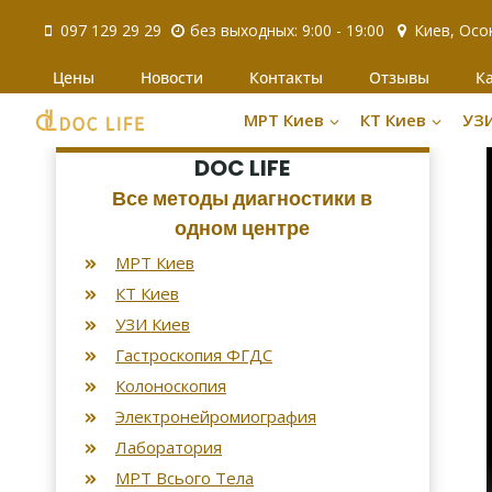
Перейти
097 129 29 29
без выходных: 9:00 - 19:00
Киев, Осо
к
содержимому
Цены
Новости
Контакты
Отзывы
К
МРТ Киев
КТ Киев
УЗ
DOC LIFE
Все методы диагностики в
одном центре
МРТ Киев
КТ Киев
УЗИ Киев
Гастроскопия ФГДС
Колоноскопия
Электронейромиография
Лаборатория
МРТ Всього Тела