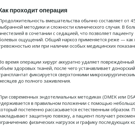
Как проходит операция
Продолжительность вмешательства обычно составляет от 45 
выбранной методики и сложности клинического случая. В бо
анестезией в сочетании с седацией, что позволяет пациент
болевых ощущений. Общий наркоз применяется реже — как п
тревожностью или при наличии особых медицинских показан
Во время операции хирург аккуратно удаляет повреждённый
объём здоровых тканей, после чего устанавливает донорский
трансплантат фиксируется сверхтонкими микрохирургическим
месяцев до полного заживления.
При современных эндотелиальных методиках (DMEK или DSAE
удерживается в правильном положении с помощью небольшог
который постепенно рассасывается естественным образом. 
накладывают защитную повязку, а пациент получает рекомен
ограничению физических нагрузок и графику последующих к