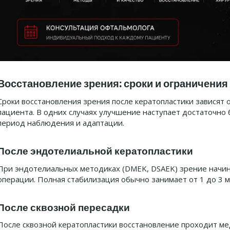
Восстановление зрения: сроки и ограничения
Сроки восстановления зрения после кератопластики зависят
пациента. В одних случаях улучшение наступает достаточно 
период наблюдения и адаптации.
После эндотелиальной кератопластики
При эндотелиальных методиках (DMEK, DSAEK) зрение начин
операции. Полная стабилизация обычно занимает от 1 до 3 м
После сквозной пересадки
После сквозной кератопластики восстановление проходит ме