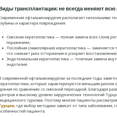
Виды трансплантации: не всегда меняют всю
Современная офтальмохирургия располагает несколькими тех
глубины и характера повреждения:
Сквозная кератопластика — полная замена всех слоев ро
поражениях;
Послойная (ламеллярная) кератопластика — заменяется 
что снижает риск отторжения и ускоряет восстановление
Эндотелиальная кератопластика — точечная замена внут
эндотелия.
В современной офтальмохирургии за последние годы заметн
кератопластики, которые характеризуются меньшим риском 
зрения по сравнению со сквозной пересадкой. Благодаря р
центров и высокому уровню хирургических технологий Турц
медицинского туризма. Поэтому многие пациенты рассматр
Турции
, где выбор методики зависит от типа заболевания,
особенностей пациента.