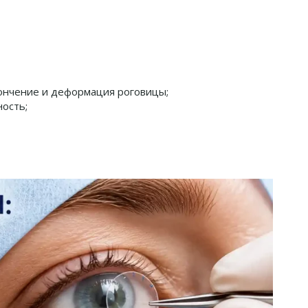
ончение и деформация роговицы;
ность;