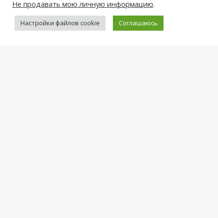
Не продавать мою личную информацию
.
Настройки файлов cookie
Соглашаюсь
КОСМЕТОЛОГИЯ И БАССЕЙН
Лазерная эпиляция для женщин
Лазерная эпиляция для мужчин
Лечебный массаж
Бассейн с морской водой
Аквааэробика в Бассейне
Инъекционная косметология
ИНФОРМАЦИЯ ДЛЯ ПАЦИЕНТОВ
МРТ диагностика