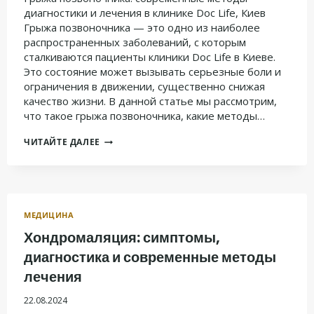
диагностики и лечения в клинике Doc Life, Киев
Грыжа позвоночника — это одно из наиболее
распространенных заболеваний, с которым
сталкиваются пациенты клиники Doc Life в Киеве.
Это состояние может вызывать серьезные боли и
ограничения в движении, существенно снижая
качество жизни. В данной статье мы рассмотрим,
что такое грыжа позвоночника, какие методы…
ГРЫЖА
ЧИТАЙТЕ ДАЛЕЕ
ПОЗВОНОЧНИКА:
СОВРЕМЕННЫЕ
МЕТОДЫ
ДИАГНОСТИКИ
И
ЛЕЧЕНИЯ
МЕДИЦИНА
В
КЛИНИКЕ
Хондромаляция: симптомы,
DOC
LIFE,
диагностика и современные методы
КИЕВ
лечения
22.08.2024