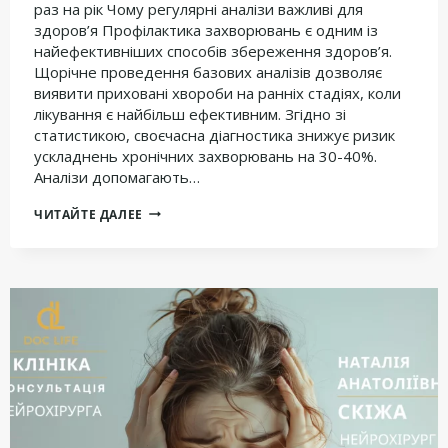
раз на рік Чому регулярні аналізи важливі для
здоров’я Профілактика захворювань є одним із
найефективніших способів збереження здоров’я.
Щорічне проведення базових аналізів дозволяє
виявити приховані хвороби на ранніх стадіях, коли
лікування є найбільш ефективним. Згідно зі
статистикою, своєчасна діагностика знижує ризик
ускладнень хронічних захворювань на 30-40%.
Аналізи допомагають…
ТОП-5
ЧИТАЙТЕ ДАЛЕЕ
АНАЛІЗІВ,
ЯКІ
КОЖНА
ЛЮДИНА
ПОВИННА
ЗДАВАТИ
РАЗ
НА
РІК