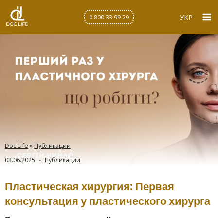
Перейти
к
УКР
0 800 33 99 29
содержимому
Doc Life
»
Публикации
03.06.2025
Публикации
Пластическая хирургия: Первая
консультация у пластического хирурга