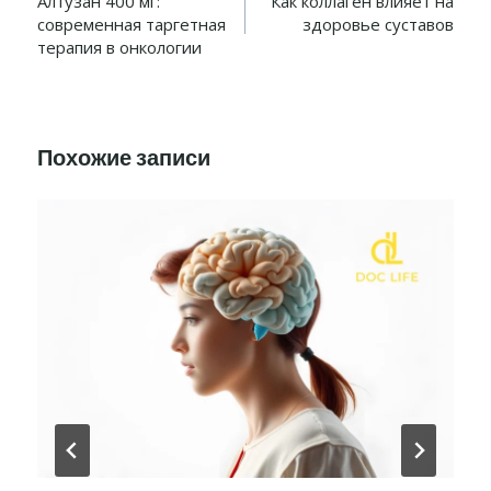
по
Алтузан 400 мг:
Как коллаген влияет на
современная таргетная
здоровье суставов
записям
терапия в онкологии
Похожие записи