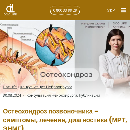
Перейти
к
УКР
0 800 33 99 29
содержимому
Doc Life
»
Консультация Нейрохирурга
30.08.2024
Консультация Нейрохирурга
,
Публикации
Остеохондроз позвоночника –
симптомы, лечение, диагностика (МРТ,
ЭНМГ)