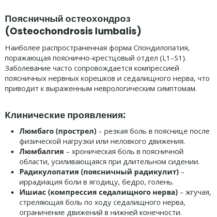
Поясничный остеохондроз
(Osteochondrosis lumbalis)
Наиболее распространенная форма Спондилопатия,
поражающая пояснично-крестцовый отдел (L1–S1).
Заболевание часто сопровождается компрессией
поясничных нервных корешков и седалищного нерва, что
приводит к выраженным неврологическим симптомам.
Клинические проявления:
Люмбаго (прострел)
– резкая боль в пояснице после
физической нагрузки или неловкого движения.
Люмбалгия
– хроническая боль в поясничной
области, усиливающаяся при длительном сидении.
Радикулопатия (поясничный радикулит)
–
иррадиация боли в ягодицу, бедро, голень.
Ишиас (компрессия седалищного нерва)
– жгучая,
стреляющая боль по ходу седалищного нерва,
ограничение движений в нижней конечности.