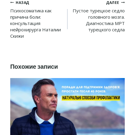
Навигация
НАЗАД
ДАЛЕЕ
по
Психосоматика как
Пустое турецкое седло
причина боли:
головного мозга.
записям
консультация
Диагностика МРТ
нейрохирурга Наталии
турецкого седла
Скижи
Похожие записи