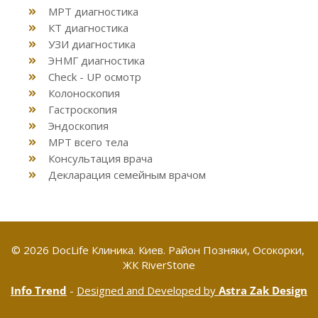
МРТ диагностика
КТ диагностика
УЗИ диагностика
ЭНМГ диагностика
Check - UP осмотр
Колоноскопия
Гастроскопия
Эндоскопия
МРТ всего тела
Консультация врача
Декларация семейным врачом
© 2026 DocLife Клиника. Киев. Район Позняки, Осокорки,
ЖК RiverStone
Info Trend
-
Desig
ned
and
Deve
loped
by
Astra Zak
Design