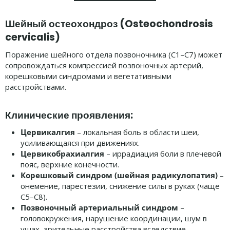
Шейный остеохондроз (Osteochondrosis
cervicalis)
Поражение шейного отдела позвоночника (C1–C7) может
сопровождаться компрессией позвоночных артерий,
корешковыми синдромами и вегетативными
расстройствами.
Клинические проявления:
Цервикалгия
– локальная боль в области шеи,
усиливающаяся при движениях.
Цервикобрахиалгия
– иррадиация боли в плечевой
пояс, верхние конечности.
Корешковый синдром (шейная радикулопатия)
–
онемение, парестезии, снижение силы в руках (чаще
C5–C8).
Позвоночный артериальный синдром
–
головокружения, нарушение координации, шум в
ушах, зрительные расстройства вследствие