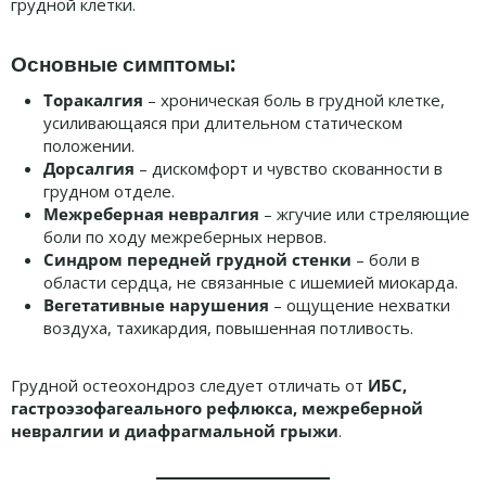
грудной клетки.
Основные симптомы:
Торакалгия
– хроническая боль в грудной клетке,
усиливающаяся при длительном статическом
положении.
Дорсалгия
– дискомфорт и чувство скованности в
грудном отделе.
Межреберная невралгия
– жгучие или стреляющие
боли по ходу межреберных нервов.
Синдром передней грудной стенки
– боли в
области сердца, не связанные с ишемией миокарда.
Вегетативные нарушения
– ощущение нехватки
воздуха, тахикардия, повышенная потливость.
Грудной остеохондроз следует отличать от
ИБС,
гастроэзофагеального рефлюкса, межреберной
невралгии и диафрагмальной грыжи
.