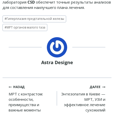
лаборатория
CSD
обеспечит точные результаты анализов
для составления наилучшего плана лечения.
Метки
#
Гиперплазия предстательной железы
записи:
#
МРТ органов малого таза
Astra Designe
Навигация
НАЗАД
ДАЛЕЕ
по
МРТ с контрастом:
Энтезопатия в Киеве —
особенности,
МРТ, УЗИ и
записям
преимущества и
эффективное лечение
важные моменты
сухожилий