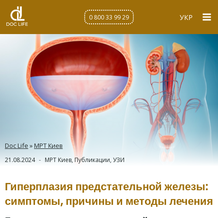
Перейти
к
УКР
0 800 33 99 29
содержимому
Doc Life
»
МРТ Киев
21.08.2024
МРТ Киев
,
Публикации
,
УЗИ
Гиперплазия предстательной железы:
симптомы, причины и методы лечения