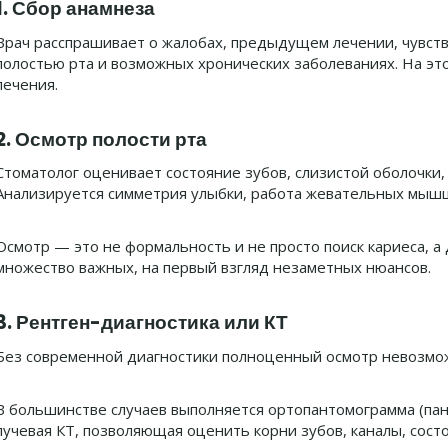
1. Сбор анамнеза
Врач расспрашивает о жалобах, предыдущем лечении, чувстви
полостью рта и возможных хронических заболеваниях. На эт
лечения.
2. Осмотр полости рта
Стоматолог оценивает состояние зубов, слизистой оболочки,
Анализируется симметрия улыбки, работа жевательных мышц
Осмотр — это не формальность и не просто поиск кариеса, а
множество важных, на первый взгляд незаметных нюансов.
3. Рентген-диагностика или КТ
Без современной диагностики полноценный осмотр невозмо
В большинстве случаев выполняется ортопантомограмма (пан
лучевая КТ, позволяющая оценить корни зубов, каналы, состо