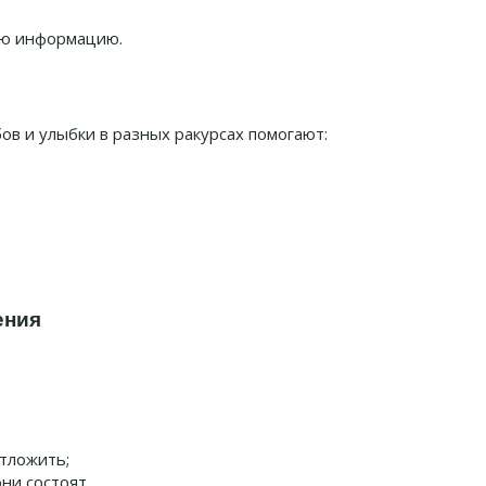
ую информацию.
в и улыбки в разных ракурсах помогают:
ения
отложить;
ни состоят.