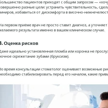
Большинство пациентов приходят с общим запросом — «хочу 
совершенно разные цели: устранить чувствительность, сдела
виниров, избавиться от дискомфорта в височно-нижнечелюст
На первом приёме врач не просто ставит диагноз, а уточняе
желаемого результата именно в вашем клиническом случае.
3. Оценка рисков
Даже идеально установленная пломба или коронка не прослу
ночное скрежетание зубами (бруксизм).
Во время консультации стоматолог оценивает возможные риск
необходимо стабилизировать перед его началом, какие прив