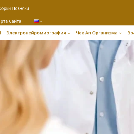
корки Позняки
арта Сайта
И
Электронейромиография
Чек Ап Организма
Вр