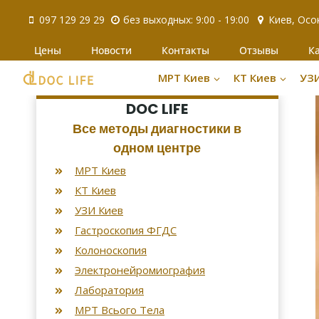
Перейти
097 129 29 29
без выходных: 9:00 - 19:00
Киев, Осо
к
содержимому
Цены
Новости
Контакты
Отзывы
К
МРТ Киев
КТ Киев
УЗ
DOC LIFE
Все методы диагностики в
одном центре
МРТ Киев
КТ Киев
УЗИ Киев
Гастроскопия ФГДС
Колоноскопия
Электронейромиография
Лаборатория
МРТ Всього Тела