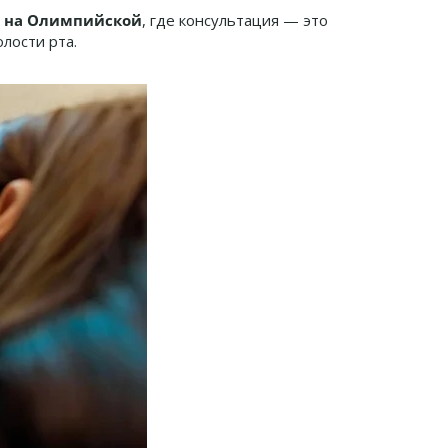
E
на Олимпийской
, где консультация — это
олости рта.