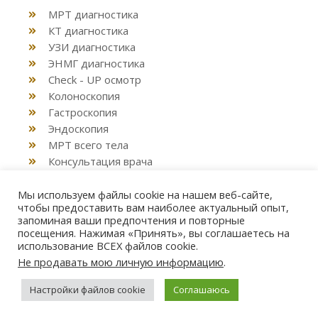
МРТ диагностика
КТ диагностика
УЗИ диагностика
ЭНМГ диагностика
Check - UP осмотр
Колоноскопия
Гастроскопия
Эндоскопия
МРТ всего тела
Консультация врача
Декларация семейным врачом
Мы используем файлы cookie на нашем веб-сайте,
чтобы предоставить вам наиболее актуальный опыт,
запоминая ваши предпочтения и повторные
посещения. Нажимая «Принять», вы соглашаетесь на
использование ВСЕХ файлов cookie.
© 2026 DocLife Клиника. Киев. Район Позняки, Осокорки,
Не продавать мою личную информацию
.
ЖК RiverStone
Настройки файлов cookie
Соглашаюсь
Info Trend
-
Desig
ned
and
Deve
loped
by
Astra Zak
Design