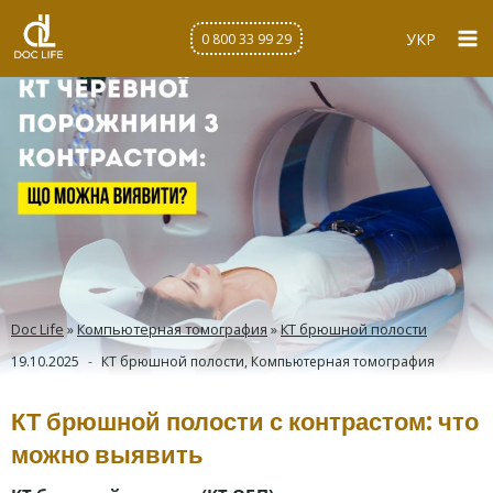
Перейти
к
УКР
0 800 33 99 29
содержимому
Doc Life
»
Компьютерная томография
»
КТ брюшной полости
19.10.2025
КТ брюшной полости
,
Компьютерная томография
КТ брюшной полости с контрастом: что
можно выявить