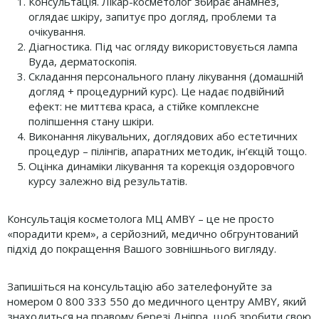
Консультація. Лікар-косметолог збирає анамнез,
оглядає шкіру, запитує про догляд, проблеми та
очікування.
Діагностика. Під час огляду використовується лампа
Вуда, дерматоскопія.
Складання персонального плану лікування (домашній
догляд + процедурний курс). Це надає подвійний
ефект: не миттєва краса, а стійке комплексне
поліпшення стану шкіри.
Виконання лікувальних, доглядових або естетичних
процедур – пілінгів, апаратних методик, ін’єкцій тощо.
Оцінка динаміки лікування та корекція оздоровчого
курсу залежно від результатів.
Консультація косметолога МЦ AMBY – це не просто
«порадити крем», а серйозний, медично обгрунтований
підхід до покращення Вашого зовнішнього вигляду.
Запишіться на консультацію або зателефонуйте за
номером 0 800 333 550 до медичного центру AMBY, який
знаходиться на правому березі Дніпра, щоб зробити свою