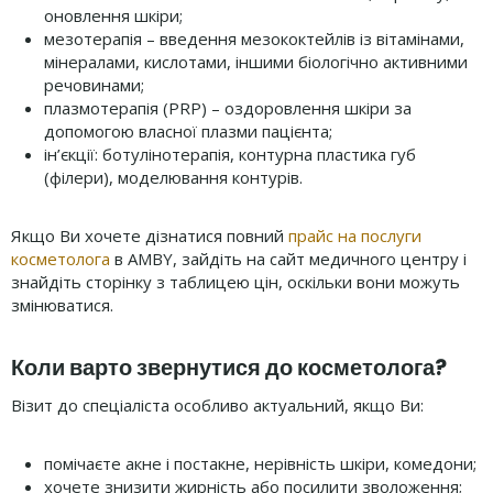
оновлення шкіри;
мезотерапія – введення мезококтейлів із вітамінами,
мінералами, кислотами, іншими біологічно активними
речовинами;
плазмотерапія (PRP) – оздоровлення шкіри за
допомогою власної плазми пацієнта;
ін’єкції: ботулінотерапія, контурна пластика губ
(філери), моделювання контурів.
Якщо Ви хочете дізнатися повний
прайс на послуги
косметолога
в AMBY, зайдіть на сайт медичного центру і
знайдіть сторінку з таблицею цін, оскільки вони можуть
змінюватися.
Коли варто звернутися до косметолога?
Візит до спеціаліста особливо актуальний, якщо Ви:
помічаєте акне і постакне, нерівність шкіри, комедони;
хочете знизити жирність або посилити зволоження;