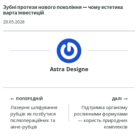
Зубні протези нового покоління — чому естетика
варта інвестицій
20.05.2026
Astra Designe
Навігація
ПОПЕРЕДНІЙ
ДАЛІ
записів
Лазерне шліфування
Підтримка організму
рубців: як позбутися
рослинними формулами
післяопераційних та
— користь природних
акне-рубців
комплексів