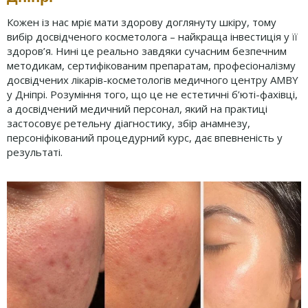
Кожен із нас мріє мати здорову доглянуту шкіру, тому
вибір досвідченого косметолога – найкраща інвестиція у її
здоров’я. Нині це реально завдяки сучасним безпечним
методикам, сертифікованим препаратам, професіоналізму
досвідчених лікарів-косметологів медичного центру AMBY
у Дніпрі. Розуміння того, що це не естетичні б’юті-фахівці,
а досвідчений медичний персонал, який на практиці
застосовує ретельну діагностику, збір анамнезу,
персоніфікований процедурний курс, дає впевненість у
результаті.