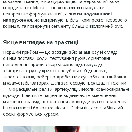
ковзання тканин, мікроциркуляцію та нервово-м’язову
координацію. Мета — не «вправити грижу» (це
некоректне формулювання), а
зняти надлишкові
напруження
, які підтримують біль і компресію нервового
корінця, та повернути сегменту більш фізіологічний рух.
Як це виглядає на практиці
Перший прийом — це завжди збір анамнезу й огляд:
оцінка постави, ходи, тестування рухів, орієнтовні
неврологічні проби. Лікар уважно відстежує, де
«застрягає» рух: у крижово-клубових з’єднаннях,
тазостегнових, реберно-хребетних суглобах чи глибоких
м’язах-стабілізаторах. Далі застосовуються щадні техніки
— міофасціальні релізи, артикуляції, інколи краніосакральні
підходи. Більшість пацієнтів відзначають зменшення
м’язового спазму, покращення амплітуди рухів і зниження
інтенсивності болю вже після 1–2 візитів, але стабільний
ефект формується курсом.