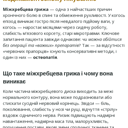
Міжхребцева грижа
— одна з найчастіших причин
хронічного болю в спині та обмеження рухливості. У когось
епізод виникає гостро після невдалого підйому ваги, у
когось — наростає місяцями через сидячу роботу,
слабкість м’язового корсету, старі мікротравми. Ключове
запитання пацієнта завжди однакове:
чи можна обійтися
без операції та «важких» препаратів
? Так — за відсутності
«червоних прапорців» існують консервативні методи, і
один із них —
остеопатія
.
Що таке міжхребцева грижа і чому вона
виникає
Коли частина міжхребцевого диска виходить за межі
нормального контуру, вона може подразнювати або
стискати сусідній нервовий корінець. Звідси — біль,
поколювання, слабкість у нозі чи руці, відчуття «стрілу»
вздовж сідничного нерва. Ризик підвищують надмірні
навантаження, надмірна маса тіла, малорухливість,
порушення постави, вікові зміни сполучної тканини та