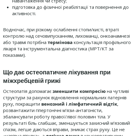
навантаження чи стресу;
підготовка до фізичної реабілітації та повернення до
активності.
Водночас, при різкому ослабленні стопи/кисті, втраті
контролю над сечовипусканням, лихоманці, онкоанамнезі
або травмі потрібна
термінова
консультація профільного
лікаря та інструментальна діагностика (МРТ/КТ за
показами).
Що дає остеопатичне лікування при
міжхребцевій грижі
Остеопатія допомагає
зменшити компресію
на чутливі
структури за рахунок відновлення нормальних патернів
руху, покращити
венозний і лімфатичний відтік
,
розвантажити гіпертонічні м’язи-антагоністи,
збалансувати роботу правої/лівої половин тіла. У
результаті біль слабшає, зменшується захисний м’язовий
спазм, легше даються вправи, зникає страх руху. Це не
«чарівна пігулка», а
логічна ланка
в консервативному