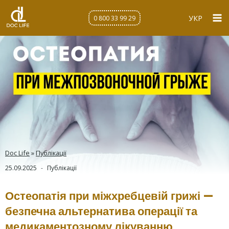
Перейти
до
УКР
0 800 33 99 29
вмісту
Doc Life
»
Публікації
25.09.2025
Публікації
Остеопатія при міжхребцевій грижі —
безпечна альтернатива операції та
медикаментозному лікуванню