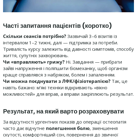
Часті запитання пацієнтів (коротко)
Скільки сеансів потрібно?
Зазвичай 3–6 візитів із
інтервалом 1–2 тижні, далі — підтримка за потреби.
Тривалість курсу залежить від давності симптомів, способу
життя, супутніх захворювань.
Чи «вправляють» грижу?
Ні. Завдання — прибрати
зайві напруження і поліпшити біомеханіку, щоб організм
краще справлявся з набряком, болем і запаленням.
Чи можна поєднувати з ЛФК/фізіотерапією?
Так, це
навіть бажано: м’які техніки відкривають «вікно
можливостей» для вправ, а вправи закріплюють результат.
Результат, на який варто розраховувати
За відсутності ургентних показів до операції остеопатія
часто дає відчутне
полегшення болю
, зменшення
скутості, комфортніший сон, повернення до звичної