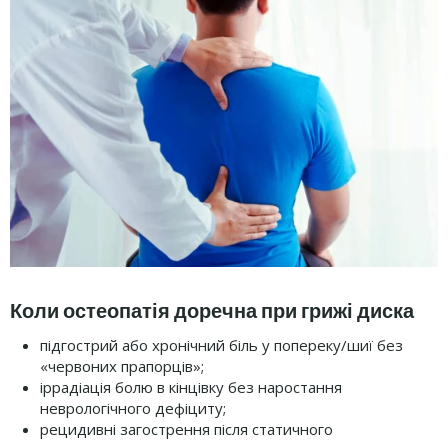
Коли остеопатія доречна при грижі диска
підгострий або хронічний біль у попереку/шиї без
«червоних прапорців»;
іррадіація болю в кінцівку без наростання
неврологічного дефіциту;
рецидивні загострення після статичного