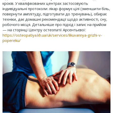
кроків. У кваліфікованих центрах застосовують
індивідуальні протоколи: лікар формує цілі (зменшити біль,
повернути амплітуду, підготувати до тренувань), обирає
техніки, дає домашні рекомендації щодо активності, сну,
робочого місця. Детальніше про підхід і запис на прийом
— на сторінці Центру остеопатії Арсентьєвої:
https://osteopatiya.kh.ua/uk/services/likuvannya-grizhi-v-
popereku/