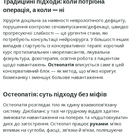
Традиційні підходи: коли потрібна
операція, а коли — ні
Хірургія доцільна за наявності неврологічного дефіциту,
порушення контролю сечовипускання/дефекації, швидко
прогресуючої слабкості — це ургентні стани, які
потребують консультації нейрохірурга. У більшості інших
випадків стартують із консервативної терапії: короткий
курс протизапальних і міорелаксантів, лікувальна
фізкультура, фізіотерапія, освітня робота з пацієнтом
щодо навантажень.
Остеопатія
вписується саме в цей
консервативний блок — як метод, що м’яко коригує
біомеханіку і зменшує больове навантаження.
Остеопатія: суть підходу без міфів
Остеопатія розглядає тіло як єдину взаємопов’язану
систему. Дисбаланс у тазі чи грудному відділі здатен
змінювати навантаження на поперек та «підштовхувати»
диск до загострення. Остеопат працює
руками
: м’яко
впливає на суглоби, фасції, зв’язки й м’язи, поліпшуючи