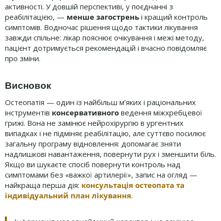
активності. У довшій перспективі, у поєднанні з
реабілітацією, —
менше загострень
і кращий контроль
симптомів. Водночас рішення щодо тактики лікування
завжди спільне: лікар пояснює очікування і межі методу,
пацієнт дотримується рекомендацій і вчасно повідомляє
про зміни.
Висновок
Остеопатія — один із найбільш м’яких і раціональних
інструментів
консервативного
ведення міжхребцевої
грижі. Вона не замінює нейрохірургію в ургентних
випадках і не підміняє реабілітацію, але суттєво посилює
загальну програму відновлення: допомагає зняти
надлишкові навантаження, повернути рух і зменшити біль.
Якщо ви шукаєте спосіб повернути контроль над
симптомами без «важкої артилерії», запис на огляд —
найкраща перша дія:
консультація остеопата та
індивідуальний план лікування
.