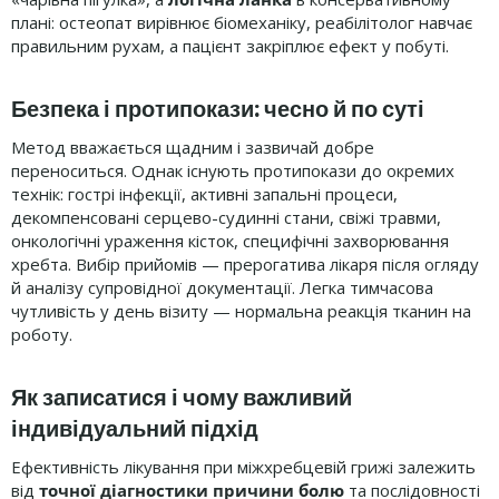
плані: остеопат вирівнює біомеханіку, реабілітолог навчає
правильним рухам, а пацієнт закріплює ефект у побуті.
Безпека і протипокази: чесно й по суті
Метод вважається щадним і зазвичай добре
переноситься. Однак існують протипокази до окремих
технік: гострі інфекції, активні запальні процеси,
декомпенсовані серцево-судинні стани, свіжі травми,
онкологічні ураження кісток, специфічні захворювання
хребта. Вибір прийомів — прерогатива лікаря після огляду
й аналізу супровідної документації. Легка тимчасова
чутливість у день візиту — нормальна реакція тканин на
роботу.
Як записатися і чому важливий
індивідуальний підхід
Ефективність лікування при міжхребцевій грижі залежить
від
точної діагностики причини болю
та послідовності