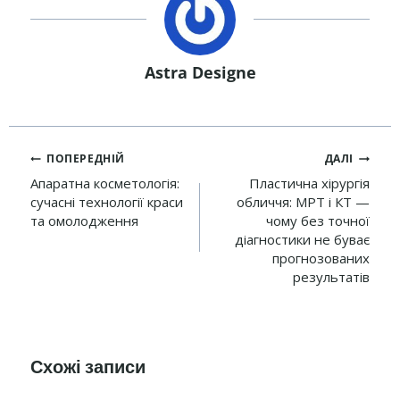
Astra Designe
Навігація
ПОПЕРЕДНІЙ
ДАЛІ
записів
Апаратна косметологія:
Пластична хірургія
сучасні технології краси
обличчя: МРТ і КТ —
та омолодження
чому без точної
діагностики не буває
прогнозованих
результатів
Схожі записи