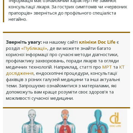
Інформація має ознайомчий характер і не замінює
консультації лікаря. За гострих симптомів чи «червоних
прапорців» зверніться до профільного спеціаліста
негайно.
Зверніть увагу:
на нашому сайті
клініки Doc Life
є
розділ
«Публікації»
, де ви можете знайти багато
корисної інформації про сучасні методи діагностики,
профілактику захворювань, поради лікарів та огляди
медичних технологій. Наприклад, статті про
МРТ
та
КТ
дослідження
, ендоскопічні процедури, консультації
фахівців з різних галузей медицини та інші актуальні
теми. Запрошуємо ознайомитися з матеріалами, які
допоможуть вам краще розуміти своє здоров’я та
можливості сучасної медицини.