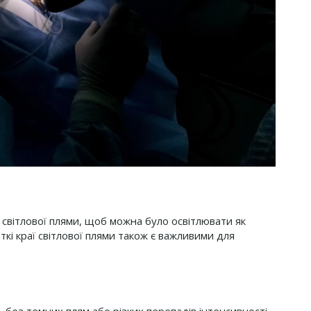
світлової плями, щоб можна було освітлювати як
іткі краї світлової плями також є важливими для