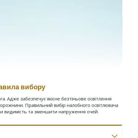
равила вибору
а. Адже забезпечує якісне безтіньове освітлення
 порожнини. Правильний вибір налобного освітлювача
и видимість та зменшити напруження очей.