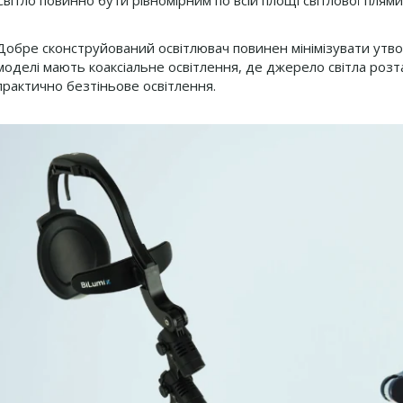
Світло повинно бути рівномірним по всій площі світлової плями
Добре сконструйований освітлювач повинен мінімізувати утворе
моделі мають коаксіальне освітлення, де джерело світла роз
практично безтіньове освітлення.