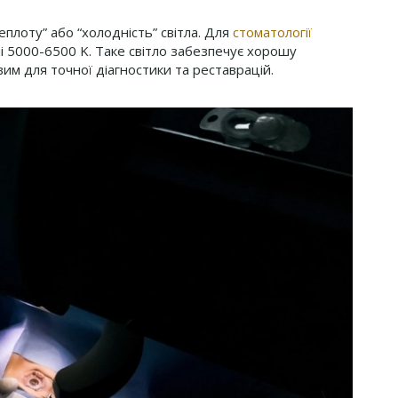
еплоту” або “холодність” світла. Для
стоматології
і 5000-6500 K. Таке світло забезпечує хорошу
им для точної діагностики та реставрацій.