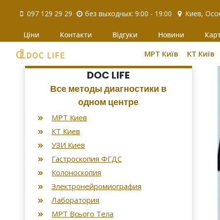
Перейти
097 129 29 29
без выходных: 9:00 - 19:00
Киев, Осо
до
вмісту
Ціни
Контакти
Відгуки
Новини
Кар
МРТ Київ
КТ Київ
DOC LIFE
Все методы диагностики в
одном центре
МРТ Киев
КТ Киев
УЗИ Киев
Гастроскопия ФГДС
Колоноскопия
Электронейромиография
Лаборатория
МРТ Всього Тела