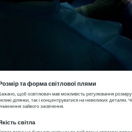
Розмір та форма світлової плями
Бажано, щоб освітлювач мав можливість регулювання розміру 
великі ділянки, так і концентруватися на невеликих деталях. Ч
уникнення зайвого засвічення.
Якість світла