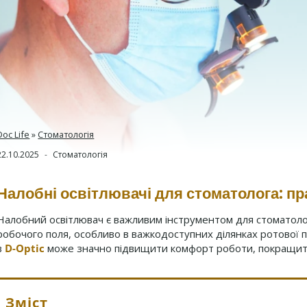
Doc Life
»
Стоматологія
22.10.2025
Стоматологія
Налобні освітлювачі для стоматолога: п
Налобний освітлювач є важливим інструментом для стоматолог
робочого поля, особливо в важкодоступних ділянках ротової
в
D-Optic
може значно підвищити комфорт роботи, покращит
Зміст