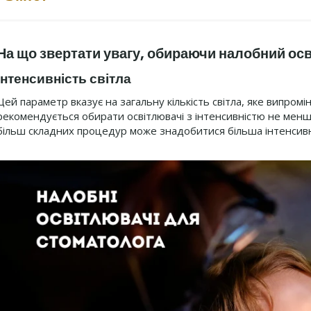
На що звертати увагу, обираючи налобний ос
Інтенсивність світла
Цей параметр вказує на загальну кількість світла, яке випро
рекомендується обирати освітлювачі з інтенсивністю не менше
більш складних процедур може знадобитися більша інтенсивн