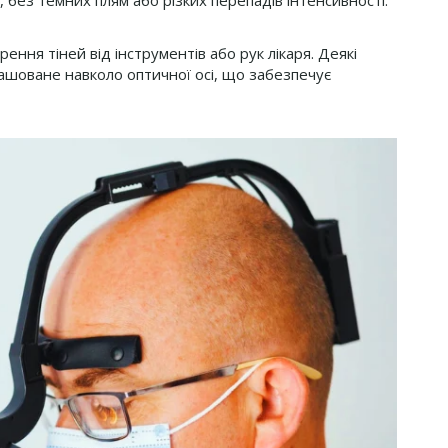
, без темних плям або різких перепадів інтенсивності.
ння тіней від інструментів або рук лікаря. Деякі
ташоване навколо оптичної осі, що забезпечує