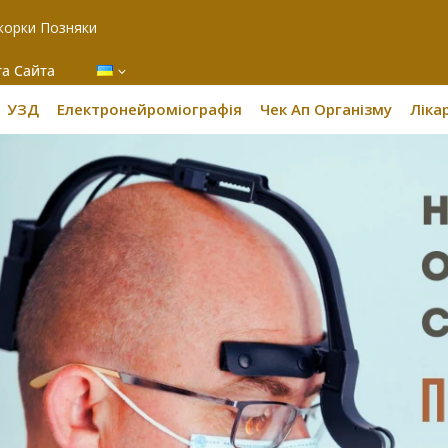
корки Позняки
та Сайта
УЗД
Електронейроміографія
Чек Ап Організму
Лікар