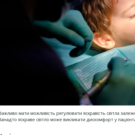
Важливо мати можливість регулювати яскравість світла залежно
Занадто яскраве світло може викликати дискомфорт у пацієнта