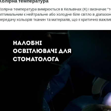
Колірна температура
Колірна температура вимірюється в Кельвінах (K) і визначає “т
оптимальним є нейтральне або холодне біле світло в діапазон
передачу кольорів тканин та матеріалів, що є критично важлив